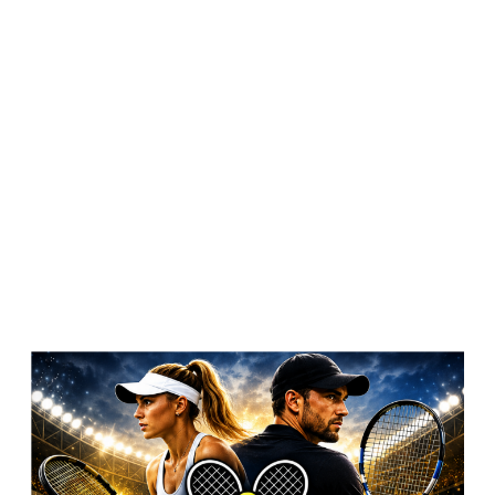
pfsv-dueren
Login
Menü